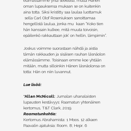
elämässämme yhtä selkeästi, mutta Hänen
oman lupauksensa mukaan se on kuitenkin
aina totta. Siksi kristitty saa laulaa luottamuk
sella Carl Olof Roseniuksen sanoittamaa
hengellistä laulua, jonka mu kaan ”Koko tien
hän kanssain kulkee, mitä muuta toivoisin,
epäilenkö rakkauttaan jok’ on hellin, lämpimin”.
Joskus voimme suorastaan nähdä ja aistia
tämän rakkauden ja sisäisen rauhan läsnäolon
elämässämme. Toisinaan emme koe yhtään
mitään, mutta silloinkin Hänen läsnäolonsa on
totta: Hän on niin luvannut.
Lue lisää:
*Allan McNicoll:
Jumalan uhanalaisten
lupausten kestävyys: Raamatun yhtenäinen
kertomus, T&T Clark, 2019.
Raamatunkohtia:
Kertomus Abrahamista: 1 Moos. 12 alkaen
Paavalin ajatuksia: Room. 8; Hepr. 6