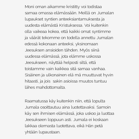
Moni oman aikamme kristitty voi todistaa
samaa omassa elämässään. Meillä on Jumalan
lupaukset syntien anteeksiantamuksesta ja
uudesta elämästä Kristuksessa. Voi kuitenkin
olla vaikeaa kokea, että kaikki omat syntimme
ja väärät tekomme on todella annettu Jumalan
edessä kokonaan anteeksi, yksinomaan
Jeesuksen ansioiden tähden. Myös siinä
uudessa elämässä, jota elämme uskossa
Jeesukseen, näyttää helposti siltä, että
toistamme vain kaikkea sitä samaa vanhaa.
Sisäinen ja ulkonainen elä mä muuttuvat hyvin
hitaasti, ja jois sakin asioissa muutos tuntuu
lähes mahdottomalta.
Raamatussa käy kuitenkin niin, että lopulta
Jumala osoittautuu aina luotettavaksi. Samoin
käy sen ihmisen elämässä, joka uskoo ja luottaa
Jeesukseen loppuun asti. Jumala ei koskaan
lakkaa olemasta luotettava, eikä Hän petä
yhtään lupaustaan.