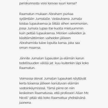
pariskunnasta voisi kasvaa suuri kansa?
Raamatun mukaan Abraham purkaa
sydäntään Jumalalle. Vastauksena Jumala
toistaa lupauksensa ja liittää siihen seremonian,
jossa Jumala lupaa itse kuolla mieluummin
kuin pettää lupauksensa. Monien vaikeiden ja
käsittämättömien vaiheiden jälkeen
Abrahamista tulee lopulta kansa, joka saa
oman maansa.
Jännite Jumalan lupausten ja elämän karun
todellisuuden välillä jat kuu kuitenkin läpi koko
Raamatun.
Voimassa olevat Jumalan lupaukset näyttävät
kerta toisensa jälkeen kariutuvan elämän
vastoinkäymisissä. Tämä piirre on niin
keskeinen Raamatussa, että professori Allan Mc
Nicoll* pitää sitä koko Raamattua yhdistävänä
juonena.