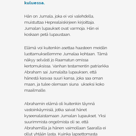
kuluessa.
Hän on Jumala, joka ei voi valehdella,
muistuttaa Heprealaiskirjeen kirjoittaja.
Jumalan lupaukset ovat varmoja. Hän ei
koskaan petä lupaustaan.
Elämä voi kuitenkin asettaa haasteen meidän
luottamuksellemme Jumalaa kohtaan. Tämä
näkyy selvästi jo Raamatun omissa
kertomuksissa. Vanhan testamentin patriarkka
Abraham sai Jumalalta lupauksen, että
hänestä kasvaa suuri kansa, joka saa oman
maan, ja tulee olemaan siuna ukseksi koko
maailmalle.
Abrahamin elämä oli kuitenkin täynnä
vastoinkäymisiä, jotka saivat hänet
kyseenalaistamaan Jumalan lupaukset. Yksi
suurimmista ongelmista oli se, että
Abrahamilla ja hänen vaimollaan Saaralla ei
ollut yhtään lasta. Kuinka lapsettomasta