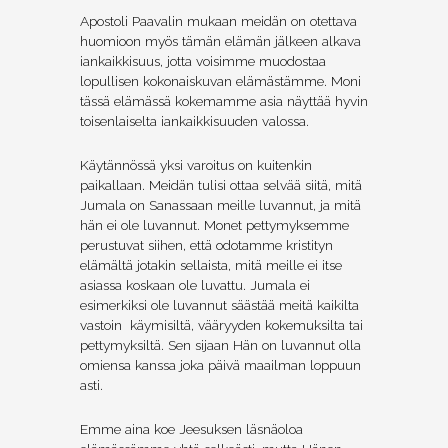
Apostoli Paavalin mukaan meidän on otettava
huomioon myös tämän elämän jälkeen alkava
iankaikkisuus, jotta voisimme muodostaa
lopullisen kokonaiskuvan elämästämme. Moni
tässä elämässä kokemamme asia näyttää hyvin
toisenlaiselta iankaikkisuuden valossa.
Käytännössä yksi varoitus on kuitenkin
paikallaan. Meidän tulisi ottaa selvää siitä, mitä
Jumala on Sanassaan meille luvannut, ja mitä
hän ei ole luvannut. Monet pettymyksemme
perustuvat siihen, että odotamme kristityn
elämältä jotakin sellaista, mitä meille ei itse
asiassa koskaan ole luvattu. Jumala ei
esimerkiksi ole luvannut säästää meitä kaikilta
vastoin käymisiltä, vääryyden kokemuksilta tai
pettymyksiltä. Sen sijaan Hän on luvannut olla
omiensa kanssa joka päivä maailman loppuun
asti.
Emme aina koe Jeesuksen läsnäoloa