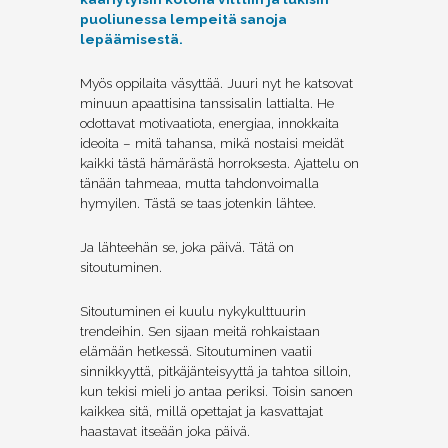
puoliunessa lempeitä sanoja
lepäämisestä.
Myös oppilaita väsyttää. Juuri nyt he katsovat
minuun apaattisina tanssisalin lattialta. He
odottavat motivaatiota, energiaa, innokkaita
ideoita – mitä tahansa, mikä nostaisi meidät
kaikki tästä hämärästä horroksesta. Ajattelu on
tänään tahmeaa, mutta tahdonvoimalla
hymyilen. Tästä se taas jotenkin lähtee.
Ja lähteehän se, joka päivä. Tätä on
sitoutuminen.
Sitoutuminen ei kuulu nykykulttuurin
trendeihin. Sen sijaan meitä rohkaistaan
elämään hetkessä. Sitoutuminen vaatii
sinnikkyyttä, pitkäjänteisyyttä ja tahtoa silloin,
kun tekisi mieli jo antaa periksi. Toisin sanoen
kaikkea sitä, millä opettajat ja kasvattajat
haastavat itseään joka päivä.