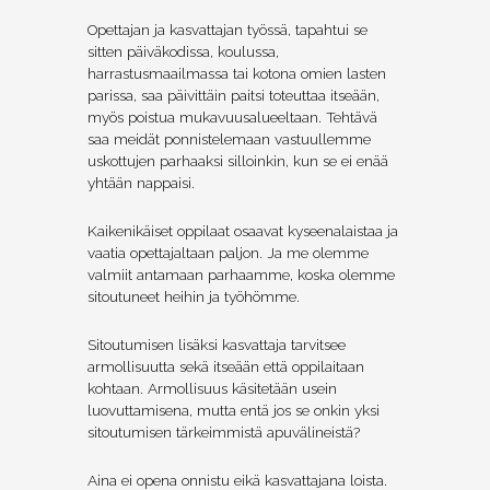
Opettajan ja kasvattajan työssä, tapahtui se
sitten päiväkodissa, koulussa,
harrastusmaailmassa tai kotona omien lasten
parissa, saa päivittäin paitsi toteuttaa itseään,
myös poistua mukavuusalueeltaan. Tehtävä
saa meidät ponnistelemaan vastuullemme
uskottujen parhaaksi silloinkin, kun se ei enää
yhtään nappaisi.
Kaikenikäiset oppilaat osaavat kyseenalaistaa ja
vaatia opettajaltaan paljon. Ja me olemme
valmiit antamaan parhaamme, koska olemme
sitoutuneet heihin ja työhömme.
Sitoutumisen lisäksi kasvattaja tarvitsee
armollisuutta sekä itseään että oppilaitaan
kohtaan. Armollisuus käsitetään usein
luovuttamisena, mutta entä jos se onkin yksi
sitoutumisen tärkeimmistä apuvälineistä?
Aina ei opena onnistu eikä kasvattajana loista.