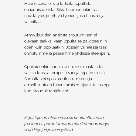
Huono päivä ei silti tarkoita lopullista
epäonnistumista. Siksi huomennakin saa
nousta ylös ja ryhtyä työhön, joka haastaa ja
valloittaa.
Armollisuuden ansiosta sitoutuminen ei
olekaan taakka, vaan lopulta se palkitsee niin
open kuin oppilaatkin. Jossain vaiheessa taas
onnistumme ja pääsemme yhdessä eteenpäin.
Oppilaidenkin kanssa voi lukea, maalata tai
vaikka tanssia lempeitä sanoja lepäämisestä.
Samalla voi opastaa sitoutumiseen ja
armollisuuteen luovuttamisen sijaan. Kiitos ope,
kun sitouduit tänäänkin!
Kirjoittaja on akateemisesti koulutettu luova
freelancer, parantumaton maailmanparantaja
sekä kirjojen ja teen ystävä.