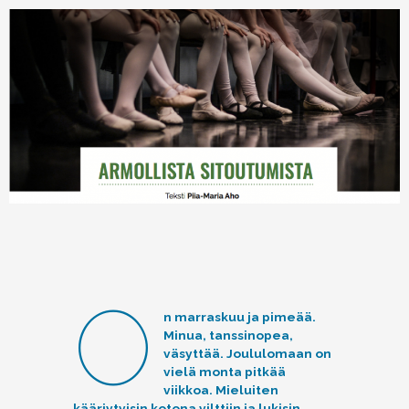
O
n marraskuu ja pimeää.
Minua, tanssinopea,
väsyttää. Joululomaan on
vielä monta pitkää
viikkoa. Mieluiten
kääriytyisin kotona vilttiin ja lukisin