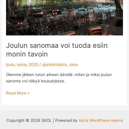
Joulun sanomaa voi tuoda esiin
monin tavoin
joulu
,
syksy 2025
/
ajankohtaista
,
oksa
Olemme jälleen tutun aiheen äärellä: miten ja miksi joulun
sanoma voi näkyä kouluarjessa.
Read More »
Copyright © 2026 SKOL | Powered by
Astra WordPress-teema